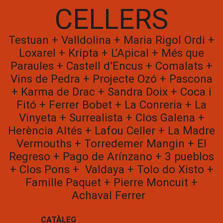
CELLERS
Testuan + Valldolina + Maria Rigol Ordi +
Loxarel + Kripta + L’Apical + Més que
Paraules + Castell d’Encus + Comalats +
Vins de Pedra + Projecte Ozó + Pascona
+ Karma de Drac + Sandra Doix + Coca i
Fitó + Ferrer Bobet + La Conreria + La
Vinyeta + Surrealista + Clos Galena +
Herència Altés + Lafou Celler + La Madre
Vermouths + Torredemer Mangin + El
Regreso + Pago de Arínzano + 3 pueblos
+ Clos Pons + Valdaya + Tolo do Xisto +
Famille Paquet + Pierre Moncuit +
Achaval Ferrer
CATÀLEG